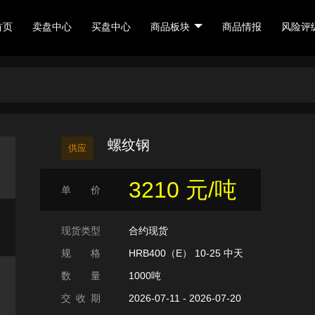
首页
卖盘中心
买盘中心
商品板块
商品情报
风险评
客户服务 8:30 - 17:30
螺纹钢
供应
0571-88228426
关于生意宝 (002095)
平台用户注册协
3210 元/吨
单 价
合小程序
网盛撮合服务号
© 网盛大宗 版权所有 |
浙ICP备1400795
现货类型
合约现货
规 格
HRB400（E） 10-25 中天
数 量
1000吨
交 收 期
2026-07-11 - 2026-07-20