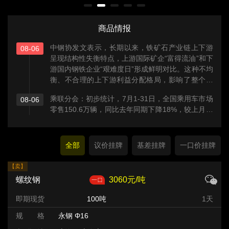
商品情报
中钢协发文表示，长期以来，铁矿石产业链上下游
08-06
呈现结构性失衡特点，上游国际矿企“富得流油”和下
游国内钢铁企业“艰难度日”形成鲜明对比。这种不均
衡、不合理的上下游利益分配格局，影响了整个产
业的健康可持续发展。
乘联分会：初步统计，7月1-31日，全国乘用车市场
08-06
零售150.6万辆，同比去年同期下降18%，较上月同
期下降6%，今年以来累计零售1,020.7万辆，同比
下降20%；7月1-31日，全国乘用车厂商批发224.1
万辆，同比去年同期增长1%，较上月同期下降
全部
议价挂牌
基差挂牌
一口价挂牌
5%，今年以来累计批发1,478.8万辆，同比下降
5%。7月1-31日，全国乘用车新能源市场零售97万
【卖】
辆，同比去年同期下降2%，较上月同期下降4%，
螺纹钢
3060元/吨
今年以来累计零售567.5万辆，同比下降12%；7月
1-31日，全国乘用车厂商新能源批发146.3万辆，同
即期现货
100吨
1天
比去年同期增长24%，较上月同期下降1%，今年以
规 格
永钢 Φ16
来累计批发825.1万辆，同比增长8%。