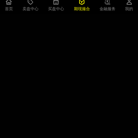
螺纹钢
3020元/吨
首页
卖盘中心
买盘中心
期现撮合
金融服务
我的
合约现货
1000吨
1天
规 格
HRB400（E） 10-25 中天
交 收 期
交 货 地
江苏省 > 常州市 >
08-07 09:13
【卖】
螺纹钢
3020元/吨
合约现货
1000吨
1天
规 格
HRB400（E） 10-25 中天
交 收 期
交 货 地
江苏省 > 常州市 >
08-07 09:12
【卖】
螺纹钢
3020元/吨
合约现货
1000吨
1天