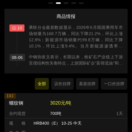
商品情报
乘联分会最新数据显示，2026年6月我国乘用车市
11:10
场销量为168.7万辆，同比下降21.2%，环比上涨
12.8%；新能源市场销量约99.8万辆，同比下降
10.1%，环比上涨9.4%。当月新能源渗透率达
59.2%，同比提升7.3个百分点，创历史新高。
中钢协发文表示，长期以来，铁矿石产业链上下游
08-06
呈现结构性失衡特点，上游国际矿企“富得流油”和下
游国内钢铁企业“艰难度日”形成鲜明对比。这种不均
衡、不合理的上下游利益分配格局，影响了整个产
业的健康可持续发展。
全部
议价挂牌
基差挂牌
一口价挂牌
【卖】
螺纹钢
3020元/吨
合约现货
700吨
1天
规 格
HRB400（E） 10-25 中天