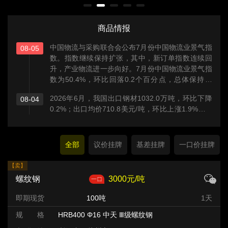
商品情报
中国物流与采购联合会公布7月份中国物流业景气指
08-05
数。指数继续保持扩张，其中，新订单指数连续回
升，产业物流进一步向好。7月份中国物流业景气指
数为50.4%，环比回落0.2个百分点，总体保持扩
张。从分项指数看，7月份新订单指数为50.5%，环
2026年6月，我国出口钢材1032.0万吨，环比下降
08-04
比回升0.2个百分点。今年以来连续5个月回升。其
0.2%；出口均价710.8美元/吨，环比上涨1.9%。1-
中，铁路运输业、道路运输业和多式联运领域新订
6月，我国累计出口钢材5487.4万吨，同比下降
单指数环比分别回升0.1、0.2和0.4个百分点。
5.6%；出口均价701.1美元/吨，同比小幅上涨
0.3%。6月，我国进口钢材44.1万吨，环比下降
全部
议价挂牌
基差挂牌
一口价挂牌
2.2%；进口均价1925.8美元/吨，环比上涨14.1%。
1-6月，我国累计进口钢材269.6万吨，同比下降
【卖】
11.3%；进口均价1796.4美元/吨，同比上涨5.3%。
螺纹钢
3000元/吨
即期现货
100吨
1天
规 格
HRB400 Φ16 中天 Ⅲ级螺纹钢