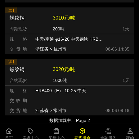
【卖】
螺纹钢
3010元/吨
即期现货
200吨
1天
规 格
中天/南通 φ16-20 中天钢铁 HRB400
交 货 地
浙江省 > 杭州市 >
08-06 14:35
【卖】
螺纹钢
3020元/吨
合约现货
1000吨
1天
规 格
HRB400（E） 10-25 中天
交 收 期
交 货 地
江苏省 > 常州市 >
08-06 09:18
【卖】
螺纹钢
3020元/吨
首页
卖盘中心
买盘中心
期现撮合
金融服务
我的