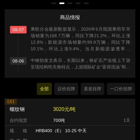
商品情报
乘联分会最新数据显示，2026年6月我国乘用车市
08-07
场销量为168.7万辆，同比下降21.2%，环比上涨
12.8%；新能源市场销量约99.8万辆，同比下降
10.1%，环比上涨9.4%。当月新能源渗透率达
59.2%，同比提升7.3个百分点，创历史新高。
中钢协发文表示，长期以来，铁矿石产业链上下游
08-06
呈现结构性失衡特点，上游国际矿企“富得流油”和下
游国内钢铁企业“艰难度日”形成鲜明对比。这种不均
衡、不合理的上下游利益分配格局，影响了整个产
业的健康可持续发展。
全部
议价挂牌
基差挂牌
一口价挂牌
【卖】
螺纹钢
3020元/吨
合约现货
700吨
1天
规 格
HRB400（E） 10-25 中天