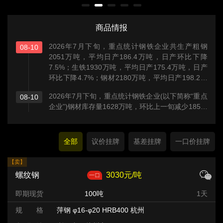
商品情报
2026年7月下旬，重点统计钢铁企业共生产粗钢
08-10
2051万吨，平均日产186.4万吨，日产环比下降
7.5%；生铁1930万吨，平均日产175.4万吨，日产
环比下降4.7%；钢材2180万吨，平均日产198.2万
吨，日产环比增长2.7%。
2026年7月下旬，重点统计钢铁企业(以下简称“重点
08-10
企业”)钢材库存量1628万吨，环比上一旬减少185万
吨，下降10.2%;比年初增加214万吨，增长15.1%;
比上月同旬基本持平;比去年同旬增加150万吨，增
长10.1%，比前年同旬增加23万吨，增长1.4%。
全部
议价挂牌
基差挂牌
一口价挂牌
【卖】
螺纹钢
3030元/吨
即期现货
100吨
1天
规 格
萍钢 φ16-φ20 HRB400 杭州